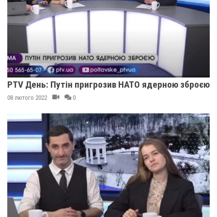
PTV День: Путін пригрозив НАТО ядерною зброєю
08 лютого 2022
0