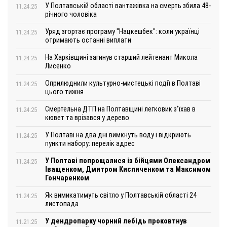
У Полтавській області вантажівка на смерть збила 48-
11.24.25
річного чоловіка
Уряд згортає програму "Нацкешбек": коли українці
11.24.25
отримають останні виплати
На Харківщині загинув старший лейтенант Микола
11.24.25
Лисенко
Оприлюднили культурно-мистецькі події в Полтаві
11.24.25
цього тижня
Смертельна ДТП на Полтавщині легковик з‘їхав в
11.24.25
кювет та врізався у дерево
У Полтаві на два дні вимкнуть воду і відкриють
11.24.25
пункти набору: перелік адрес
У Полтаві попрощалися із бійцями Олександром
11.24.25
Іващенком, Дмитром Кисличенком та Максимом
Гончаренком
Як вимикатимуть світло у Полтавській області 24
11.24.25
листопада
У дендропарку чорний лебідь проковтнув
11.21.25