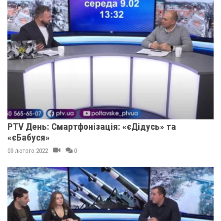
PTV День: Смартфонізація: «єДідусь» та
«єБабуся»
09 лютого 2022
0