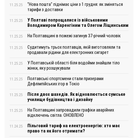
"Нова пошта" піднімає ціни з 1 грудня: як зміняться
11.25.25
тарифи з доставки
У Полтаві попрощалися із військовими
11.25.25
Володимиром Каренгіним та Олегом Ліщинським
На Полтавщині в пожежі загинув 37-річний чоловік
11.25.25
Судитимуть трьох полтавців, якій виготовляли та
11.25.25
продавали рідини для електронних сигарет
У Полтавській області біля водойми знайшли тіло
11.25.25
жінки, яку розшукували
Полтавські спортсмени стали призерами
11.25.25
Дефлімпійських ігор в Токіо
Після двох шахедів. Як відновлюється сумське
11.25.25
училище будівництва і дизайну
На Полтавщині запровадили графіки аварійних
11.25.25
відключень світла. ОНОВЛЕНО
Пільговий тариф на електроенергію: хто має
11.24.25
право та як його отримати?