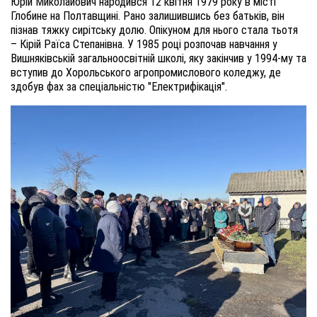
Юрій Миколайович народився 12 квітня 1979 року в місті
Глобине на Полтавщині. Рано залишившись без батьків, він
пізнав тяжку сирітську долю. Опікуном для нього стала тьотя
– Кірій Раїса Степанівна. У 1985 році розпочав навчання у
Вишняківській загальноосвітній школі, яку закінчив у 1994-му та
вступив до Хорольського агропромислового коледжу, де
здобув фах за спеціальністю "Електрифікація".