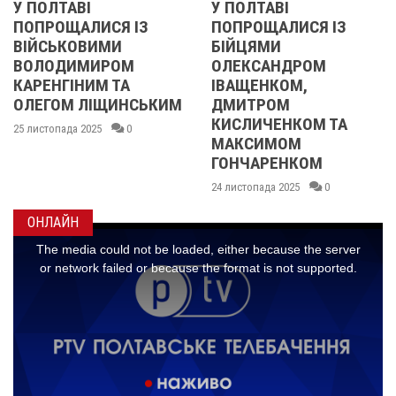
У ПОЛТАВІ
1000 ТІЛ: УКРАЇН
З
ПОПРОЩАЛИСЯ ІЗ
ОТРИМАЛА
БІЙЦЯМИ
РЕПАТРІЙОВАНІ
ОЛЕКСАНДРОМ
ОСТАНКИ
ІВАЩЕНКОМ,
20 листопада 2025
0
СЬКИМ
ДМИТРОМ
КИСЛИЧЕНКОМ ТА
МАКСИМОМ
ГОНЧАРЕНКОМ
24 листопада 2025
0
ОНЛАЙН