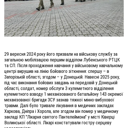
29 вересня 2024 року його призвали на військову службу за
загальною мобілізацією першим відділом Лубенського РТЦК
та СП. Після проходження навчання у військовому навчальному
центрі вирушив на лінію бойового зіткнення: спершу – в
Запорізькій області, згодом – у Донецькій. Навесні 2025 року,
під час виконання бойових завдань на передовій у Донецькій
області, солдат, номер обслуги 3 кулеметного відділення
кулеметного взводу 1 механізованого батальйону 143 окремої
механізованої бригади ЗСУ зазнав тяжкої мінно-вибухової
травми. Далі було тривале лікування в медичних закладах
Харкова, Дніпра і Хорола, але згодом він помер у медичному
закладі КП "Лікарня святого Пантелеймона" у місті Ківерці
Волинської області. Лікарі констатували гостру серцеву