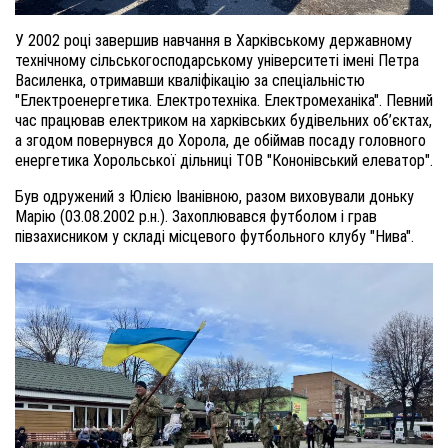
У 2002 році завершив навчання в Харківському державному
технічному сільськогосподарському університеті імені Петра
Василенка, отримавши кваліфікацію за спеціальністю
"Електроенергетика. Електротехніка. Електромеханіка". Певний
час працював електриком на харківських будівельних об’єктах,
а згодом повернувся до Хорола, де обіймав посаду головного
енергетика Хорольської дільниці ТОВ "Кононівський елеватор".
Був одружений з Юлією Іванівною, разом виховували доньку
Марію (03.08.2002 р.н.). Захоплювався футболом і грав
півзахисником у складі місцевого футбольного клубу "Нива".