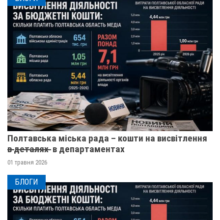
Полтавська міська рада – кошти на висвітлення
в̶ ̶д̶е̶т̶а̶л̶я̶х̶ ̶ в департаментах
01 травня 2026
БЛОГИ