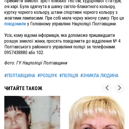
Прикмети зниклої: зріст близько 160 см, худорлявої статури,
очі карі. Була одягнута в шапку світло-блакитного кольору,
куртку чорного кольору, штани спортивні чорного кольору з
жовтими лампасами. При собі мала чорну жіночу сумку. Про це
повідомили
у Головному управлінні Нацполіції Полтавщини.
Усіх, кому відома інформація, яка допоможе пришвидшити
розшук зниклої жінки, просять повідомити до відділення № 4
Полтавського районного управління поліції за телефонами:
0957438880 або 102.
Фото: ГУ Нацполіції Полтавщини
#ПОЛТАВЩИНА
#РОЗШУК
#ПОЛІЦІЯ
#ЗНИКЛА ЛЮДИНА
ЧИТАЙТЕ ТАКОЖ