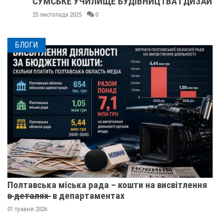
СУМСЬКЕ УЧИЛИЩЕ БУДІВНИЦТВА І ДИЗАЙНУ
25 листопада 2025
0
БЛОГИ
Полтавська міська рада – кошти на висвітлення
в̶ ̶д̶е̶т̶а̶л̶я̶х̶ ̶ в департаментах
01 травня 2026