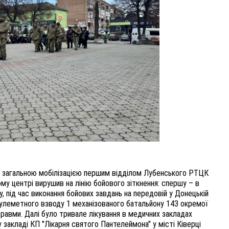
за загальною мобілізацією першим відділом Лубенського РТЦК
му центрі вирушив на лінію бойового зіткнення: спершу – в
у, під час виконання бойових завдань на передовій у Донецькій
кулеметного взводу 1 механізованого батальйону 143 окремої
травми. Далі було тривале лікування в медичних закладах
 закладі КП "Лікарня святого Пантелеймона" у місті Ківерці