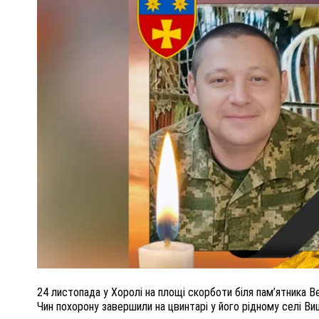
ПОЛІЦІЯ ПОЛТАВЩИНИ РОЗШУКУЄ 62-РІЧНУ
ЛЮДМИЛУ ТИМЧЕНКО
26 листопада 2025
0
24 листопада у Хоролі на площі скорботи біля пам’ятника 
Чин похорону завершили на цвинтарі у його рідному селі В