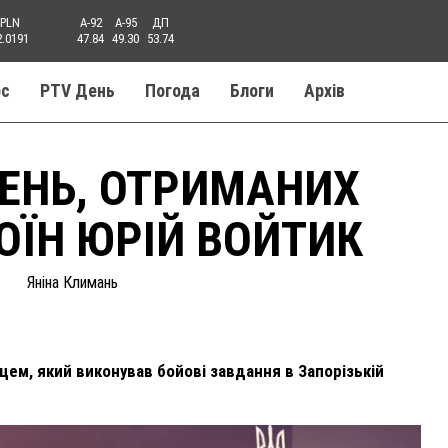
PLN
A-92
A-95
ДП
2.0191
47.84
49.30
53.74
ос
PTV День
Погода
Блоги
Aрхів
ЕНЬ, ОТРИМАНИХ
ВОЇН ЮРІЙ ВОЙТИК
Яніна Климань
цем, який виконував бойові завдання в Запорізькій