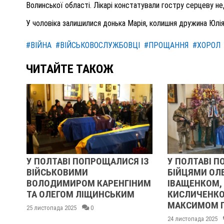
Волинської області. Лікарі констатували гостру серцеву не
У чоловіка залишилися донька Марія, колишня дружина Юлія
#ВІЙНА
#ВІЙСЬКОВОСЛУЖБОВЦІ
#ПРОЩАННЯ
#ХОРОЛ
ЧИТАЙТЕ ТАКОЖ
І ПОПРОЩАЛИСЯ ІЗ
У ПОЛТАВІ ПОПРОЩАЛИСЯ ІЗ
ВИМИ
БІЙЦЯМИ ОЛЕКСАНДРОМ
ИРОМ КАРЕНГІНИМ
ІВАЩЕНКОМ, ДМИТРОМ
М ЛІЩИНСЬКИМ
КИСЛИЧЕНКОМ ТА
МАКСИМОМ ГОНЧАРЕНКОМ
025
0
24 листопада 2025
0