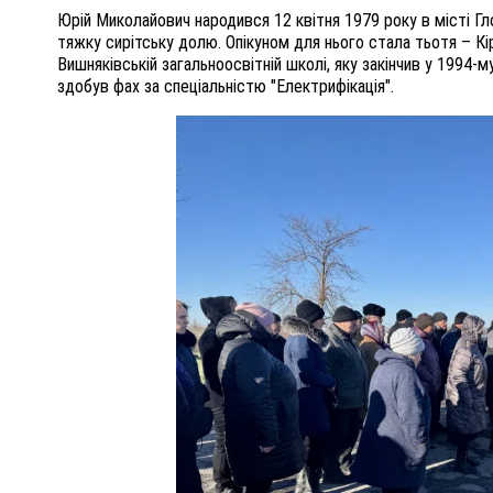
Юрій Миколайович народився 12 квітня 1979 року в місті Гл
тяжку сирітську долю. Опікуном для нього стала тьотя – Кір
Вишняківській загальноосвітній школі, яку закінчив у 1994
здобув фах за спеціальністю "Електрифікація".