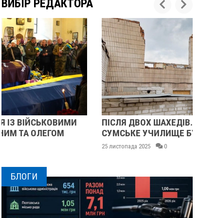
ВИБІР РЕДАКТОРА
ПІСЛЯ ДВОХ ШАХЕДІВ. ЯК ВІДНОВЛЮЄТЬСЯ
ПІ
СУМСЬКЕ УЧИЛИЩЕ БУДІВНИЦТВА І ДИЗАЙНУ
МА
25 листопада 2025
0
24 
БЛОГИ