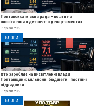
Полтавська міська рада – кошти на
висвітлення в̶ ̶д̶е̶т̶а̶л̶я̶х̶ ̶ в департаментах
01 травня 2026
БЛОГИ
Хто заробляє на висвітленні влади
Полтавщини: мільйонні бюджети і постійні
підрядники
01 травня 2026
БЛОГИ