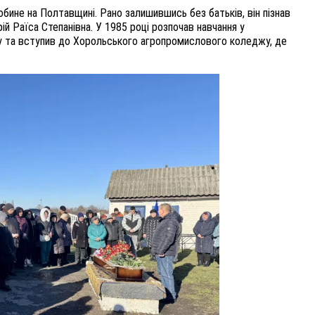
обине на Полтавщині. Рано залишившись без батьків, він пізнав
ій Раїса Степанівна. У 1985 році розпочав навчання у
-му та вступив до Хорольського агропромислового коледжу, де