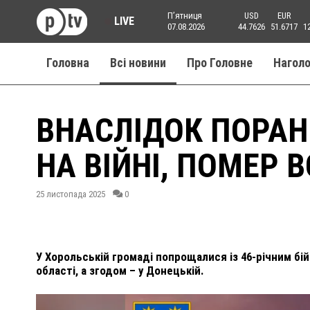
Пʼятниця
USD
EUR
LIVE
07.08.2026
44.7626
51.6717
1
Головна
Всі новини
Про Головне
Нагол
ВНАСЛІДОК ПОРАН
НА ВІЙНІ, ПОМЕР 
25 листопада 2025
0
У Хорольській громаді попрощалися із 46-річним бій
області, а згодом – у Донецькій.