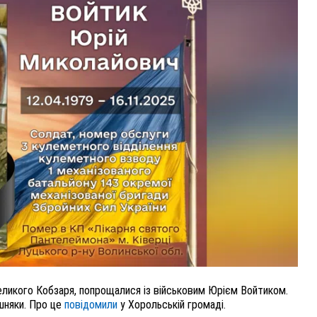
У ПОЛТАВІ ПОПРОЩАЛИСЯ ІЗ ВІЙСЬКОВИМИ
ВОЛОДИМИРОМ КАРЕНГІНИМ ТА ОЛЕГОМ
ЛІЩИНСЬКИМ
25 листопада 2025
0
Великого Кобзаря, попрощалися із військовим Юрієм Войтиком.
ишняки. Про це
повідомили
у Хорольській громаді.