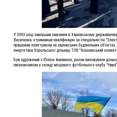
У 2002 році завершив навчання в Харківському державному 
Василенка, отримавши кваліфікацію за спеціальністю "Елект
працював електриком на харківських будівельних об’єктах,
енергетика Хорольської дільниці ТОВ "Кононівський елеват
Був одружений з Юлією Іванівною, разом виховували доньку
півзахисником у складі місцевого футбольного клубу "Нива"