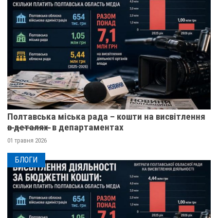
Полтавська міська рада – кошти на висвітлення
в̶ ̶д̶е̶т̶а̶л̶я̶х̶ ̶ в департаментах
01 травня 2026
БЛОГИ