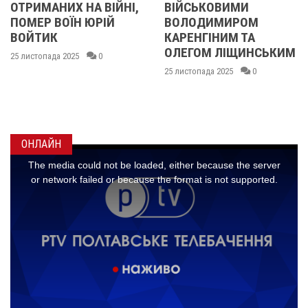
А ВІЙНІ,
ВІЙСЬКОВИМИ
БІЙЦЯМИ
 ЮРІЙ
ВОЛОДИМИРОМ
ОЛЕКСАНДР
КАРЕНГІНИМ ТА
ІВАЩЕНКОМ
ОЛЕГОМ ЛІЩИНСЬКИМ
ДМИТРОМ
0
КИСЛИЧЕНК
25 листопада 2025
0
МАКСИМОМ
ГОНЧАРЕНК
24 листопада 2025
ОНЛАЙН