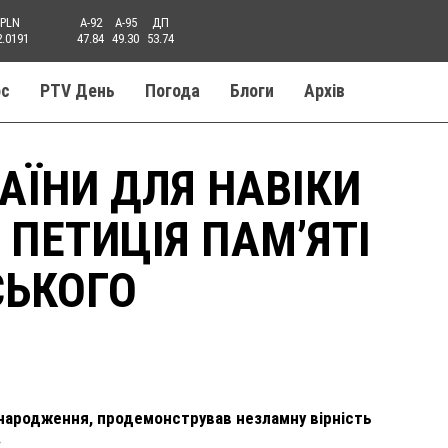
PLN
A-92
A-95
ДП
2.0191
47.84
49.30
53.74
ос
PTV День
Погода
Блоги
Aрхів
АЇНИ ДЛЯ НАВІКИ
 ПЕТИЦІЯ ПАМʼЯТІ
СЬКОГО
народження, продемонстрував незламну вірність
.