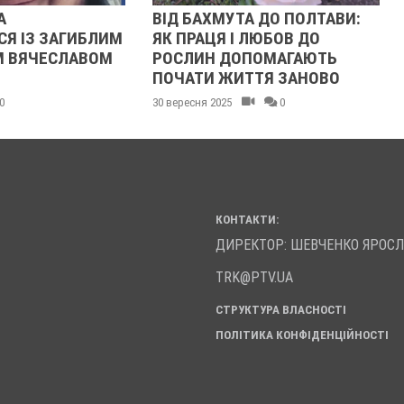
ІД БАХМУТА ДО ПОЛТАВИ:
«ВСЕ ЖИТТЯ — ТО ВІЙ
К ПРАЦЯ І ЛЮБОВ ДО
ІСТОРІЯ 92-РІЧНОЇ ЗІ
ОСЛИН ДОПОМАГАЮТЬ
ПЕРЕДЕРІЙ
ОЧАТИ ЖИТТЯ ЗАНОВО
05 серпня 2025
0
вересня 2025
0
КОНТАКТИ:
ДИРЕКТОР: ШЕВЧЕНКО ЯРОС
TRK@PTV.UA
СТРУКТУРА ВЛАСНОСТІ
ПОЛІТИКА КОНФІДЕНЦІЙНОСТІ