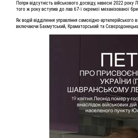
Попри відсутність військового досвіду, навесні 2022 року
того ж року вступив до лав 67-ї окремої механізованої бри
Як водій відділення управління самохідно-артилерійського в
включаючи Бахмутський, Краматорський та Сєвєродонецьки