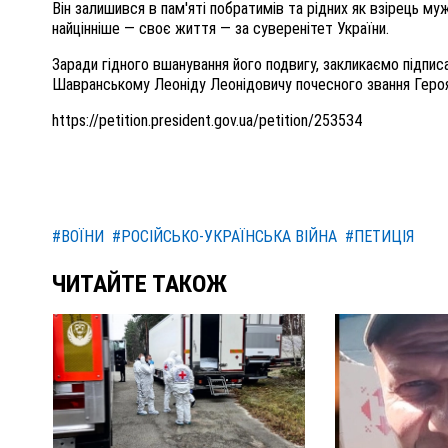
Він залишився в пам'яті побратимів та рідних як взірець му
найцінніше — своє життя — за суверенітет України.
Заради гідного вшанування його подвигу, закликаємо підп
Шавранському Леоніду Леонідовичу почесного звання Героя
https://petition.president.gov.ua/petition/253534
#ВОЇНИ
#РОСІЙСЬКО-УКРАЇНСЬКА ВІЙНА
#ПЕТИЦІЯ
ЧИТАЙТЕ ТАКОЖ