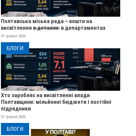
Полтавська міська рада – кошти на
висвітлення в̶ ̶д̶е̶т̶а̶л̶я̶х̶ ̶ в департаментах
01 травня 2026
БЛОГИ
Хто заробляє на висвітленні влади
Полтавщини: мільйонні бюджети і постійні
підрядники
01 травня 2026
БЛОГИ