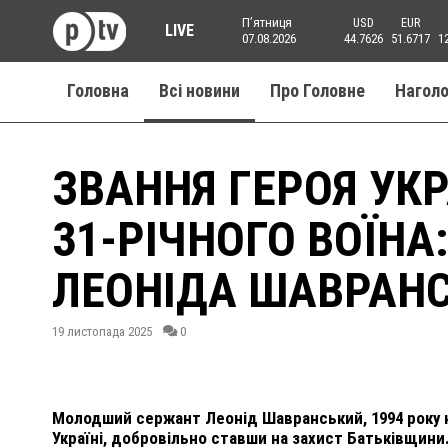
Пʼятниця
USD
EUR
LIVE
07.08.2026
44.7626
51.6717
1
Головна
Всі новини
Про Головне
Нагол
ЗВАННЯ ГЕРОЯ УКР
31-РІЧНОГО ВОЇНА:
ЛЕОНІДА ШАВРАН
19 листопада 2025
0
Молодший сержант Леонід Шавранський, 1994 року 
Україні, добровільно ставши на захист Батьківщини