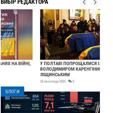
ВИБІР РЕДАКТОРА
У ПОЛТАВІ ПОПРОЩАЛИСЯ ІЗ ВІЙСЬКОВИМИ
ПІ
ВОЛОДИМИРОМ КАРЕНГІНИМ ТА ОЛЕГОМ
СУ
ЛІЩИНСЬКИМ
25 
25 листопада 2025
0
БЛОГИ