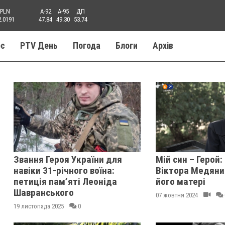
PLN
A-92
A-95
ДП
2.0191
47.84
49.30
53.74
ос
PTV День
Погода
Блоги
Aрхів
Звання Героя України для
Мій син – Герой:
навіки 31-річного воїна:
Віктора Медяни
петиція памʼяті Леоніда
його матері
Шавранського
07 жовтня 2024
19 листопада 2025
0