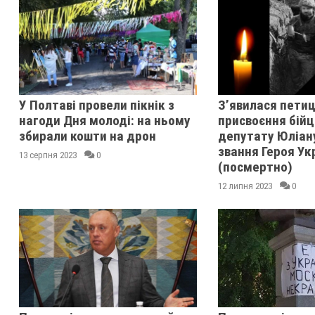
У Полтаві провели пікнік з
З’явилася петиц
нагоди Дня молоді: на ньому
присвоєння бійц
збирали кошти на дрон
депутату Юліан
звання Героя Ук
13 серпня 2023
0
(посмертно)
12 липня 2023
0