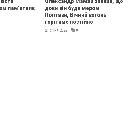
вісти
Олександр Мамай заявив, що
том пам'ятник
доки він буде мером
Полтави, Вічний вогонь
горітиме постійно
21 січня 2022
0