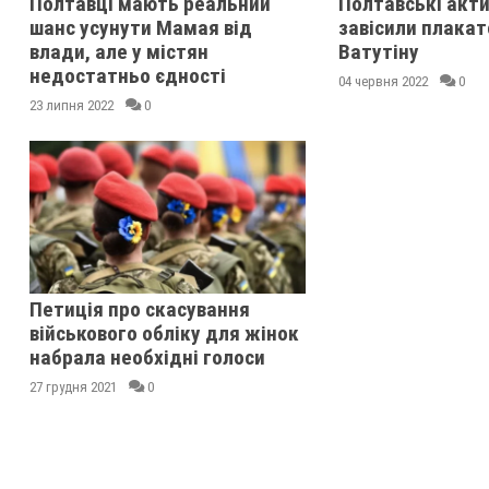
Полтавці мають реальний
Полтавські акти
шанс усунути Мамая від
завісили плака
влади, але у містян
Ватутіну
недостатньо єдності
04 червня 2022
0
23 липня 2022
0
Петиція про скасування
військового обліку для жінок
набрала необхідні голоси
27 грудня 2021
0