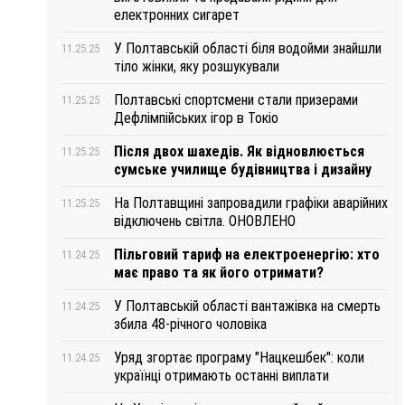
електронних сигарет
У Полтавській області біля водойми знайшли
11.25.25
тіло жінки, яку розшукували
Полтавські спортсмени стали призерами
11.25.25
Дефлімпійських ігор в Токіо
Після двох шахедів. Як відновлюється
11.25.25
сумське училище будівництва і дизайну
На Полтавщині запровадили графіки аварійних
11.25.25
відключень світла. ОНОВЛЕНО
Пільговий тариф на електроенергію: хто
11.24.25
має право та як його отримати?
У Полтавській області вантажівка на смерть
11.24.25
збила 48-річного чоловіка
Уряд згортає програму "Нацкешбек": коли
11.24.25
українці отримають останні виплати