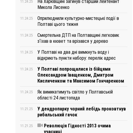
На Харківщині загинув старший лейтенант
11.24.25
Микола Лисенко
Оприлюднили культурно-мистецькі події в
11.24.25
Полтаві цього тижня
Смертельна ДТП на Полтавщині легковик
11.24.25
з‘їхав в кювет та врізався у дерево
У Полтаві на два дні вимкнуть воду і
11.24.25
відкриють пункти набору: перелік адрес
У Полтаві попрощалися із бійцями
11.24.25
Олександром Іващенком, Дмитром
Кисличенком та Максимом Гончаренком
Як вимикатимуть світло у Полтавській
11.24.25
області 24 листопада
У дендропарку чорний лебідь проковтнув
11.21.25
рибальський гачок
Революція Гідності 2013 очима
11.21.25
учасниці