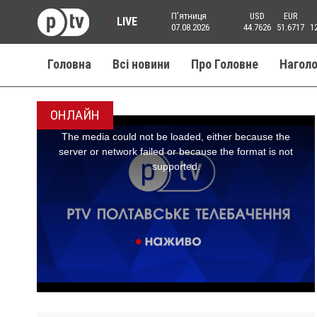
Пʼятниця
USD
EUR
LIVE
07.08.2026
44.7626
51.6717
1
Головна
Всі новини
Про Головне
Нагол
ОНЛАЙН