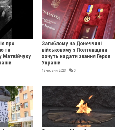
ія про
Загиблому на Донеччині
ю та
військовому з Полтавщини
у Матвійчуку
хочуть надати звання Героя
раїни
України
13 червня 2023
0