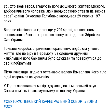
Усі, хто знав Героя, згадують його як щирого, життєрадісного,
доброзичливого чоловіка, який неодноразово ставав на захист
своєї країни. Вячеслав Голубенко народився 29 серпня 1971
року.
Вперше він пішов на фронт ще у 2014 році, а з початком
повномасштабного вторгнення знову став до лав Збройних
Сил України.
Тривала хвороба, спричинена пораненням, відібрала у нього
життя, але не віру в Перемогу. За словами дружини
найбільшим його бажанням було одужати та повернутися до
своїх побратимів.
Після панахиди, згідно з останньою волею Вячеслава, його тіло
рідні направили на кремацію.
У Героя залишилися матір, дружина, син і маленький онук.
Світла пам’ять і шана мужньому захиснику України.
#СВЯТО-УСПЕНСЬКИЙ КАФЕДРАЛЬНИЙ СОБОР
#ВОЇНИ
#ЗСУ