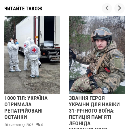
ЧИТАЙТЕ ТАКОЖ
ІЛ: УКРАЇНА
ЗВАННЯ ГЕРОЯ
РОСІЙ
МАЛА
УКРАЇНИ ДЛЯ НАВІКИ
“ГЕРБ
РІЙОВАНІ
31-РІЧНОГО ВОЇНА:
ВПАВ 
НКИ
ПЕТИЦІЯ ПАМʼЯТІ
19 листоп
ЛЕОНІДА
ада 2025
0