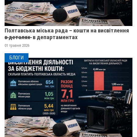
Полтавська міська рада – кошти на висвітлення
в̶ ̶д̶е̶т̶а̶л̶я̶х̶ ̶ в департаментах
01 травня 2026
БЛОГИ