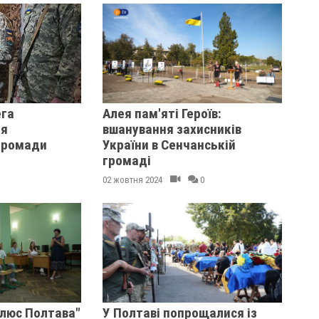
ега
Алея пам'яті Героїв:
оя
вшанування захисників
 громади
України в Сенчанській
громаді
02 жовтня 2024
0
Плюс Полтава"
У Полтаві попрощалися із