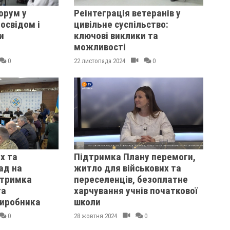
орум у
Реінтеграція ветеранів у
освідом і
цивільне суспільство:
и
ключові виклики та
можливості
0
22 листопада 2024
0
х та
Підтримка Плану перемоги,
ад на
житло для військових та
дтримка
переселенців, безоплатне
та
харчування учнів початкової
виробника
школи
0
28 жовтня 2024
0