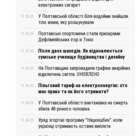
електронних сигарет
У Полтавській області біля водойми знайшли
11.25.25
тіло жінки, яку розшукували
Полтавські спортсмени стали призерами
11.25.25
Дефлімпійських ігор в Токіо
Після двох шахедів. Як відновлюється
11.25.25
сумське училище будівництва і дизайну
На Полтавщині запровадили графіки аварійних
11.25.25
відключень світла. ОНОВЛЕНО
Пільговий тариф на електроенергію: хто
11.24.25
має право та як його отримати?
У Полтавській області вантажівка на смерть
11.24.25
збила 48-річного чоловіка
Уряд згортає програму "Нацкешбек": коли
11.24.25
українці отримають останні виплати