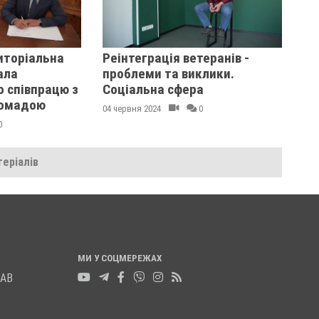
иторіальна
Реінтеграція ветеранів -
ала
проблеми та виклики.
 співпрацю з
Соціальна сфера
ромадою
04 червня 2024
0
0
еріалів
МИ У СОЦМЕРЕЖАХ
ЛАВ