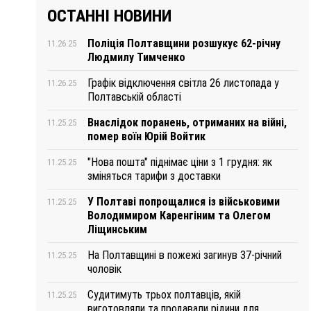
ОСТАННІ НОВИНИ
Поліція Полтавщини розшукує 62-річну
11.26.25
Людмилу Тимченко
Графік відключення світла 26 листопада у
11.26.25
Полтавській області
Внаслідок поранень, отриманих на війні,
11.25.25
помер воїн Юрій Войтик
"Нова пошта" піднімає ціни з 1 грудня: як
11.25.25
зміняться тарифи з доставки
У Полтаві попрощалися із військовими
11.25.25
Володимиром Каренгіним та Олегом
Ліщинським
На Полтавщині в пожежі загинув 37-річний
11.25.25
чоловік
Судитимуть трьох полтавців, якій
11.25.25
виготовляли та продавали рідини для