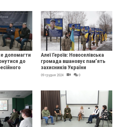
е допомагти
Алеї Героїв: Новоселівська
рнутися до
громада вшановує пам’ять
есійного
захисників України
09 грудня 2024
0