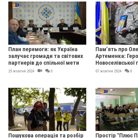
План перемоги: як Україна
Пам’ять про Ол
залучає громади та світових
Артеменка: Гер
партнерів до спільної мети
Новоселівської
25 жовтня 2024
0
07 жовтня 2024
0
Пошукова операція та розбір
Простір "Плюс 