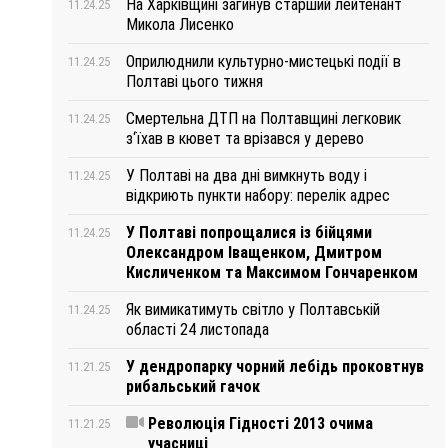
На Харківщині загинув старший лейтенант
11.24.25
Микола Лисенко
Оприлюднили культурно-мистецькі події в
11.24.25
Полтаві цього тижня
Смертельна ДТП на Полтавщині легковик
11.24.25
з‘їхав в кювет та врізався у дерево
У Полтаві на два дні вимкнуть воду і
11.24.25
відкриють пункти набору: перелік адрес
У Полтаві попрощалися із бійцями
11.24.25
Олександром Іващенком, Дмитром
Кисличенком та Максимом Гончаренком
Як вимикатимуть світло у Полтавській
11.24.25
області 24 листопада
У дендропарку чорний лебідь проковтнув
11.21.25
рибальський гачок
Революція Гідності 2013 очима
11.21.25
учасниці