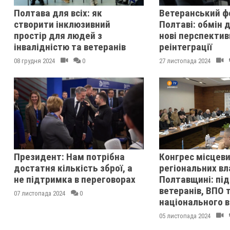
Полтава для всіх: як
Ветеранський ф
створити інклюзивний
Полтаві: обмін д
простір для людей з
нові перспектив
інвалідністю та ветеранів
реінтеграції
08 грудня 2024
0
27 листопада 2024
Президент: Нам потрібна
Конгрес місцеви
достатня кількість зброї, а
регіональних вл
не підтримка в переговорах
Полтавщині: пі
ветеранів, ВПО 
07 листопада 2024
0
національного 
05 листопада 2024