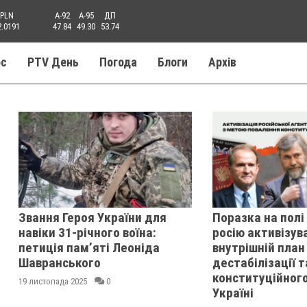
PLN
A-92
A-95
ДП
2.0191
47.84
49.30
53.74
ос
PTV День
Погода
Блоги
Aрхів
Звання Героя України для
Поразка на полі
навіки 31-річного воїна:
росію активізув
петиція памʼяті Леоніда
внутрішній план
Шавранського
дестабілізації 
конституційного
19 листопада 2025
0
Україні