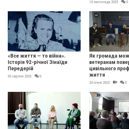
14 листопада 2025
0
«Все життя — то війна».
Як громада мож
Історія 92-річної Зінаїди
ветеранам пове
Передерій
цивільного проф
життя
05 серпня 2025
0
24 січня 2025
0