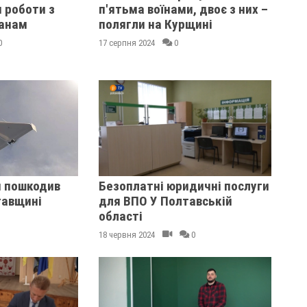
и роботи з
п'ятьма воїнами, двоє з них –
анам
полягли на Курщині
0
17 серпня 2024
0
н пошкодив
Безоплатні юридичні послуги
тавщині
для ВПО У Полтавській
області
18 червня 2024
0