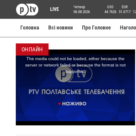
Четвер
USD
EUR
LIVE
06.08.2026
44.7626
51.6717
1
Головна
Всі новини
Про Головне
Нагол
ОНЛАЙН