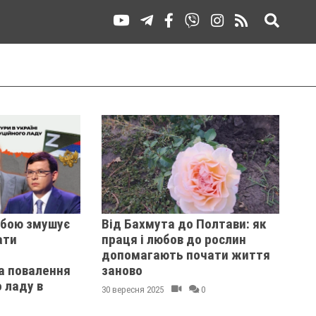
 бою змушує
Від Бахмута до Полтави: як
ати
праця і любов до рослин
допомагають почати життя
та повалення
заново
 ладу в
30 вересня 2025
0