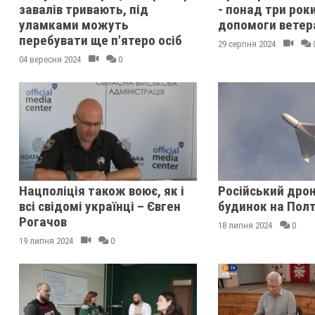
завалів тривають, під
- понад три рок
уламками можуть
допомоги ветер
перебувати ще п'ятеро осіб
29 серпня 2024
04 вересня 2024
0
Нацполіція також воює, як і
Російський дро
всі свідомі українці – Євген
будинок на Пол
Рогачов
18 липня 2024
0
19 липня 2024
0