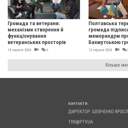
Громада та ветерани:
Полтавська тер
механізми створення й
громада підпис
функціонування
меморандум про
ветеранських просторів
Бахмутською г
14 червня 2024
0
12 червня 2024
Більше мат
КОНТАКТИ:
ДИРЕКТОР: ШЕВЧЕНКО ЯРОС
TRK@PTV.UA