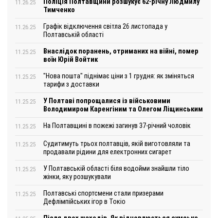
Поліція Полтавщини розшукує 62-річну Людмилу
11.26.25
Тимченко
Графік відключення світла 26 листопада у
11.26.25
Полтавській області
Внаслідок поранень, отриманих на війні, помер
11.25.25
воїн Юрій Войтик
"Нова пошта" піднімає ціни з 1 грудня: як зміняться
11.25.25
тарифи з доставки
У Полтаві попрощалися із військовими
11.25.25
Володимиром Каренгіним та Олегом Ліщинським
На Полтавщині в пожежі загинув 37-річний чоловік
11.25.25
Судитимуть трьох полтавців, якій виготовляли та
11.25.25
продавали рідини для електронних сигарет
У Полтавській області біля водойми знайшли тіло
11.25.25
жінки, яку розшукували
Полтавські спортсмени стали призерами
11.25.25
Дефлімпійських ігор в Токіо