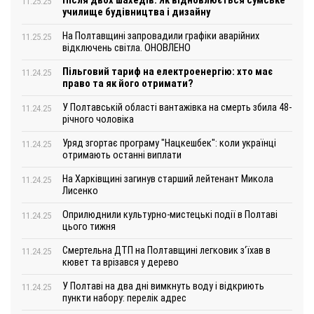
Після двох шахедів. Як відновлюється сумське
11.25.25
училище будівництва і дизайну
На Полтавщині запровадили графіки аварійних
11.25.25
відключень світла. ОНОВЛЕНО
Пільговий тариф на електроенергію: хто має
11.24.25
право та як його отримати?
У Полтавській області вантажівка на смерть збила 48-
11.24.25
річного чоловіка
Уряд згортає програму "Нацкешбек": коли українці
11.24.25
отримають останні виплати
На Харківщині загинув старший лейтенант Микола
11.24.25
Лисенко
Оприлюднили культурно-мистецькі події в Полтаві
11.24.25
цього тижня
Смертельна ДТП на Полтавщині легковик з‘їхав в
11.24.25
кювет та врізався у дерево
У Полтаві на два дні вимкнуть воду і відкриють
11.24.25
пункти набору: перелік адрес