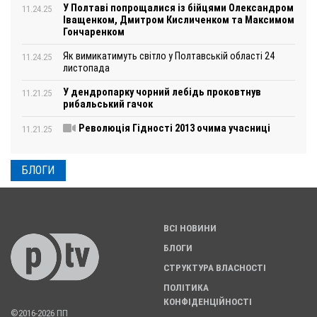
У Полтаві попрощалися із бійцями Олександром
11.24.25
Іващенком, Дмитром Кисличенком та Максимом
Гончаренком
Як вимикатимуть світло у Полтавській області 24
11.24.25
листопада
У дендропарку чорний лебідь проковтнув
11.21.25
рибальський гачок
Революція Гідності 2013 очима учасниці
11.21.25
БЛОГИ
ВСІ НОВИНИ
БЛОГИ
СТРУКТУРА ВЛАСНОСТІ
ПОЛІТИКА
КОНФІДЕНЦІЙНОСТІ
©2016-2026 ПП