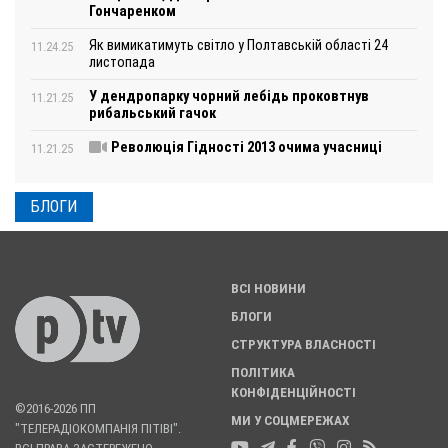
Гончаренком
Як вимикатимуть світло у Полтавській області 24
11.24.25
листопада
У дендропарку чорний лебідь проковтнув
11.21.25
рибальський гачок
Революція Гідності 2013 очима учасниці
11.21.25
БЛОГИ
ВСІ НОВИНИ
БЛОГИ
СТРУКТУРА ВЛАСНОСТІ
ПОЛІТИКА
КОНФІДЕНЦІЙНОСТІ
©2016-2026 ПП
МИ У СОЦМЕРЕЖАХ
"ТЕЛЕРАДІОКОМПАНІЯ ПІТІВІ".