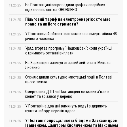
На Полтавщині запровадили графіки аварійних
11.25.25
відключень світла. ОНОВЛЕНО
Пільговий тариф на електроенергію: хто має
11.24.25
право та як його отримати?
У Полтавській області вантажівка на смерть збила 48-
11.24.25
річного чоловіка
Уряд згортає програму "Нацкешбек": коли українці
11.24.25
отримають останні виплати
На Харківщині загинув старший лейтенант Микола
11.24.25
Лисенко
Оприлюднили культурно-мистецькі події в Полтаві
11.24.25
цього тижня
Смертельна ДТП на Полтавщині легковик з‘їхав в
11.24.25
кювет та врізався у дерево
У Полтаві на два дні вимкнуть воду і відкриють
11.24.25
пункти набору: перелік адрес
У Полтаві попрощалися із бійцями Олександром
11.24.25
Іващенком, Дмитром Кисличенком та Максимом