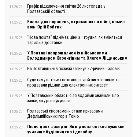
Графік відключення світла 26 листопада у
11.26.25
Полтавській області
Внаслідок поранень, отриманих на війні, помер
11.25.25
воїн Юрій Войтик
"Нова пошта" піднімає ціни з 1 грудня: як зміняться
11.25.25
тарифи з доставки
У Полтаві попрощалися із військовими
11.25.25
Володимиром Каренгіним та Олегом Ліщинським
На Полтавщині в пожежі загинув 37-річний чоловік
11.25.25
Судитимуть трьох полтавців, якій виготовляли та
11.25.25
продавали рідини для електронних сигарет
У Полтавській області біля водойми знайшли тіло
11.25.25
жінки, яку розшукували
Полтавські спортсмени стали призерами
11.25.25
Дефлімпійських ігор в Токіо
Після двох шахедів. Як відновлюється сумське
11.25.25
училище будівництва і дизайну