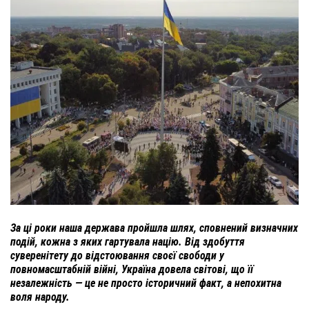
За ці роки наша держава пройшла шлях, сповнений визначних
подій, кожна з яких гартувала націю. Від здобуття
суверенітету до відстоювання своєї свободи у
повномасштабній війні, Україна довела світові, що її
незалежність — це не просто історичний факт, а непохитна
воля народу.