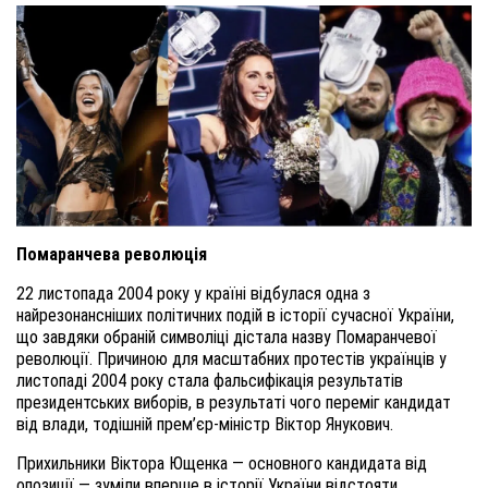
Помаранчева революція
22 листопада 2004 року у країні відбулася одна з
найрезонансніших політичних подій в історії сучасної України,
що завдяки обраній символіці дістала назву Помаранчевої
революції. Причиною для масштабних протестів українців у
листопаді 2004 року стала фальсифікація результатів
президентських виборів, в результаті чого переміг кандидат
від влади, тодішній прем’єр-міністр Віктор Янукович.
Прихильники Віктора Ющенка — основного кандидата від
опозиції — зуміли вперше в історії України відстояти