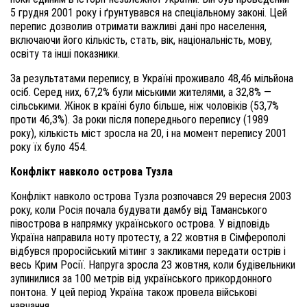
5 грудня 2001 року і ґрунтувався на спеціальному законі. Цей
перепис дозволив отримати важливі дані про населення,
включаючи його кількість, стать, вік, національність, мову,
освіту та інші показники.
За результатами перепису, в Україні проживало 48,46 мільйона
осіб. Серед них, 67,2% були міськими жителями, а 32,8% —
сільськими. Жінок в країні було більше, ніж чоловіків (53,7%
проти 46,3%). За роки після попереднього перепису (1989
року), кількість міст зросла на 20, і на момент перепису 2001
року їх було 454.
Конфлікт навколо острова Тузла
Конфлікт навколо острова Тузла розпочався 29 вересня 2003
року, коли Росія почала будувати дамбу від Таманського
півострова в напрямку українського острова. У відповідь
Україна направила ноту протесту, а 22 жовтня в Сімферополі
відбувся проросійський мітинг з закликами передати острів і
весь Крим Росії. Напруга зросла 23 жовтня, коли будівельники
зупинилися за 100 метрів від українського прикордонного
понтона. У цей період Україна також провела військові
навчання.