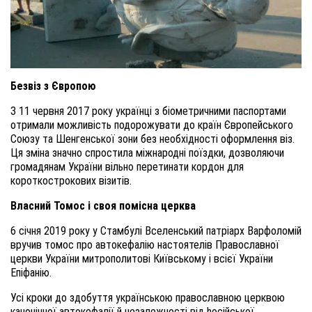
Безвіз з Європою
З 11 червня 2017 року українці з біометричними паспортами
отримали можливість подорожувати до країн Європейського
Союзу та Шенгенської зони без необхідності оформлення віз.
Ця зміна значно спростила міжнародні поїздки, дозволяючи
громадянам України вільно перетинати кордон для
короткострокових візитів.
Власний Томос і своя помісна церква
6 січня 2019 року у Стамбулі Вселенський патріарх Варфоломій
вручив томос про автокефалію настоятелів Православної
церкви України митрополитові Київському і всієї України
Епіфанію.
Усі кроки до здобуття українською православною церквою
канонічної автокефалії й незалежності від hосійської