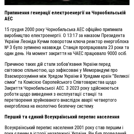
Припинення генерації електроенергії на Чорнобильській
АЕС
15 грудня 2000 року Чорнобильська АЕС офіційно припинила
виробництво електроенергії. О 13:17 за наказом Президента
України Леоніда Кучми поворотом ключа реактор енергоблока
№ 3 було зупинено назавжди. Станція пропрацювала 23 роки та
один день. На момент закриття на ЧАЕС працювало 9000 осіб.
Причиною таких дій стали зобов'язання України перед
світовою спільнотою, що зафіксовані у Меморандумі про
Взаєморозуміння між Урядом України й Урядами країн "Великої
сімки" та Комісією Європейського Співтовариства щодо
Закриття Чорнобильської АЕС. З 2023 року здійснюються
роботи щодо виведення з експлуатації станції та
перетворення зруйнованого внаслідок аварії четвертого
енергоблока на екологічно безпечну систему.
Перший та єдиний Всеукраїнський перепис населення
Всеукраїнський перепис населення 2001 року став першим і
поки єдиним в історії незалежної України. Він був проведений