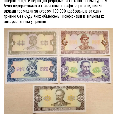
гіперінфляція. В перші дні реформи за встановленим курсом
було перераховано в гривні ціни, тарифи, зарплати, пенсії,
вклади громадян за курсом 100.000 карбованців за одну
гривню без будь-яких обмежень і конфіскацій із вільним їх
використанням у гривнях.