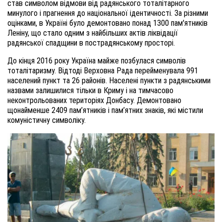
став символом відмови від радянського тоталітарного
минулого і прагнення до національної ідентичності. За різними
оцінками, в Україні було демонтовано понад 1300 пам'ятників
Леніну, що стало одним з найбільших актів ліквідації
радянської спадщини в пострадянському просторі.
До кінця 2016 року Україна майже позбулася символів
тоталітаризму. Відтоді Верховна Рада перейменувала 991
населений пункт та 26 районів. Населені пункти з радянськими
назвами залишилися тільки в Криму і на тимчасово
неконтрольованих територіях Донбасу. Демонтовано
щонайменше 2409 пам’ятників і пам’ятних знаків, які містили
комуністичну символіку.