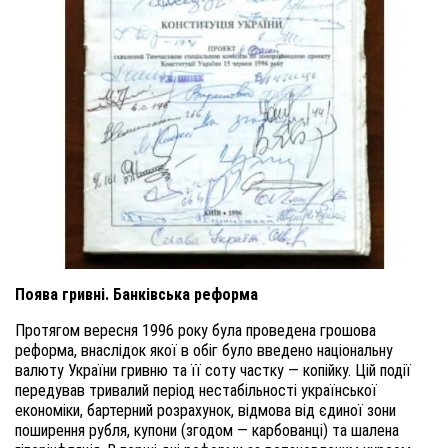
Поява гривні. Банківська реформа
Протягом вересня 1996 року була проведена грошова
реформа, внаслідок якої в обіг було введено національну
валюту України гривню та її соту частку — копійку. Цій події
передував тривалий період нестабільності української
економіки, бартерний розрахунок, відмова від єдиної зони
поширення рубля, купони (згодом — карбованці) та шалена