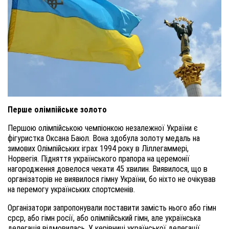
Перше олімпійське золото
Першою олімпійською чемпіонкою незалежної України є
фігуристка Оксана Баюл. Вона здобула золоту медаль на
зимових Олімпійських іграх 1994 року в Ліллегаммері,
Норвегія. Підняття українського прапора на церемонії
нагородження довелося чекати 45 хвилин. Виявилося, що в
організаторів не виявилося гімну України, бо ніхто не очікував
на перемогу українських спортсменів.
Організатори запропонували поставити замість нього або гімн
срср, або гімн росії, або олімпійський гімн, але українська
делегація відмовилась. У керівниці української делегації