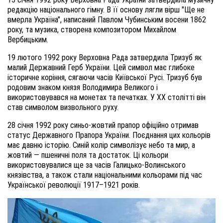
редакцію національного гімну. В її основу лягли вірш "Ще не
вмерла Україна", написаний Павлом Чубинським восени 1862
року, та музика, створена композитором Михайлом
Вербицьким.
19 лютого 1992 року Верховна Рада затвердила Тризуб як
малий Державний Герб України. Цей символ має глибоке
історичне коріння, сягаючи часів Київської Русі. Тризуб був
родовим знаком князя Володимира Великого і
використовувався на монетах та печатках. У XX столітті він
став символом визвольного руху.
28 січня 1992 року синьо-жовтий прапор офіційно отримав
статус Державного Прапора України. Поєднання цих кольорів
має давню історію. Синій колір символізує небо та мир, а
жовтий — пшеничні поля та достаток. Ці кольори
використовувалися ще за часів Галицько-Волинського
князівства, а також стали національними кольорами під час
Української революції 1917–1921 років.