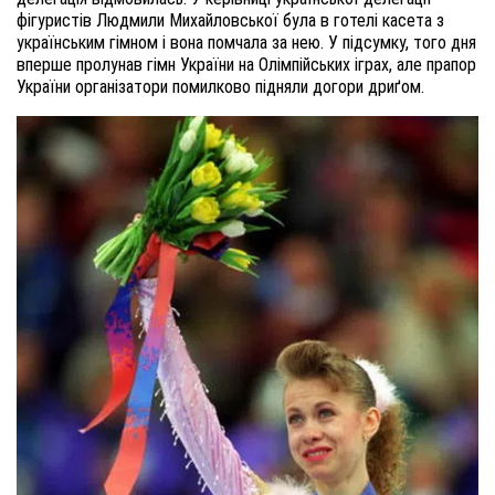
фігуристів Людмили Михайловської була в готелі касета з
українським гімном і вона помчала за нею. У підсумку, того дня
вперше пролунав гімн України на Олімпійських іграх, але прапор
України організатори помилково підняли догори дриґом.