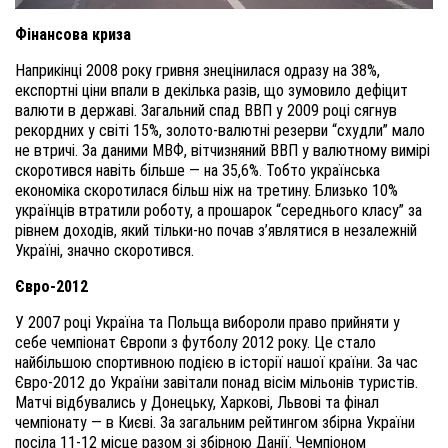
Фінансова криза
Наприкінці 2008 року гривня знецінилася одразу на 38%,
експортні ціни впали в декілька разів, що зумовило дефіцит
валюти в державі. Загальний спад ВВП у 2009 році сягнув
рекордних у світі 15%, золото-валютні резерви “схудли” мало
не втричі. За даними МВФ, вітчизняний ВВП у валютному вимірі
скоротився навіть більше — на 35,6%. Тобто українська
економіка скоротилася більш ніж на третину. Близько 10%
українців втратили роботу, а прошарок “середнього класу” за
рівнем доходів, який тільки-но почав з’являтися в незалежній
Україні, значно скоротився.
Євро-2012
У 2007 році Україна та Польща вибороли право прийняти у
себе чемпіонат Європи з футболу 2012 року. Це стало
найбільшою спортивною подією в історії нашої країни. За час
Євро-2012 до України завітали понад вісім мільонів туристів.
Матчі відбувались у Донецьку, Харкові, Львові та фінал
чемпіонату — в Києві. За загальним рейтингом збірна України
посіла 11-12 місце разом зі збірною Данії. Чемпіоном