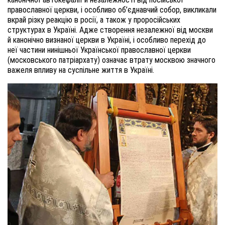
православної церкви, і особливо об’єднавчий собор, викликали
вкрай різку реакцію в росії, а також у проросійських
структурах в Україні. Адже створення незалежної від москви
й канонічно визнаної церкви в Україні, і особливо перехід до
неї частини нинішньої Української православної церкви
(московського патріархату) означає втрату москвою значного
важеля впливу на суспільне життя в Україні.