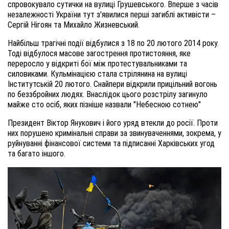
спровокувало сутички на вулиці Грушевського. Вперше з часів
незалежності України тут з'явилися перші загиблі активісти –
Сергій Нігоян та Михайло Жизневський.
Найбільш трагічні події відбулися з 18 по 20 лютого 2014 року.
Тоді відбулося масове загострення протистояння, яке
переросло у відкриті бої між протестувальниками та
силовиками. Кульмінацією стала стрілянина на вулиці
Інститутській 20 лютого. Снайпери відкрили прицільний вогонь
по беззбройних людях. Внаслідок цього розстрілу загинуло
майже сто осіб, яких пізніше назвали "Небесною сотнею"
Президент Віктор Янукович і його уряд втекли до росії. Проти
них порушено кримінальні справи за звинуваченнями, зокрема, у
руйнуванні фінансової системи та підписанні Харківських угод
та багато іншого.