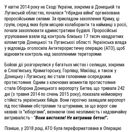
У квітні 2014 року на Сході України, зокрема в Донецькій та
Луганській областях, почалася “гібридна війна” організована
проросійськими силами. За прикладом захоплення Криму, ці
групи, серед яких були місцеві колаборанти та найманці з росії,
почали захоплювати адміністративні будівлі. Проросійські
угруповання взяли під контроль близько 17 тисяч квадратних
кілометрів Донецької та Луганської області. Українська влада
у відповідь оголосила Антитерористичну операцію (АТО), щоб
відновити контроль над захопленими територіями.
Бойові дії розгорнулися у багатьох містах і селищах, зокрема
в Слов'янську, Краматорську, Горлівці, Макіївці, а також у
Донецьку і Луганську, які стали головними осередками
протистояння. Одним з ключових моментів протистояння
стала Оборона Донецького аеропорту. Битва, що тривала 242
дні (з травня 2014 по січень 2015 року), показала неймовірну
стійкість українських бійців. Вони героїчно захищали аеропорт
під постійними обстрілами та штурмами, за що ворог сам
назвав їх "кіборгами", визнаючи їхню незламність і надзвичайну
витривалість - "
Вони вистояли! Не витримав бетон!".
Пізніше, у 2018 році, АТО була переформатована в Операцію