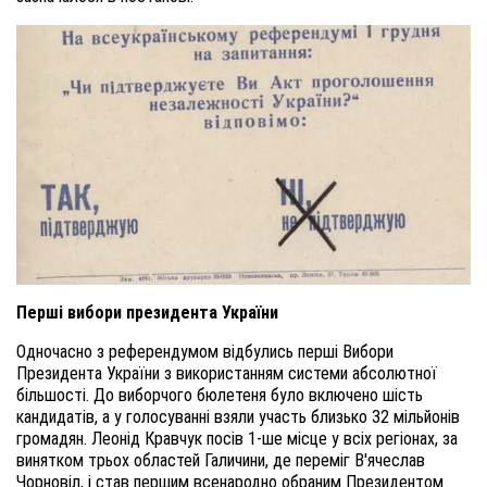
Перші вибори президента України
Одночасно з референдумом відбулись перші Вибори
Президента України з використанням системи абсолютної
більшості. До виборчого бюлетеня було включено шість
кандидатів, а у голосуванні взяли участь близько 32 мільйонів
громадян. Леонід Кравчук посів 1-ше місце у всіх регіонах, за
винятком трьох областей Галичини, де переміг В'ячеслав
Чорновіл, і став першим всенародно обраним Президентом