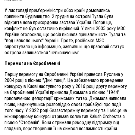
У листопаді прем’єр-міністри обох країн домовились
припинити будівництво. 2 грудня на острові Тузла була
відкрита нова прикордонна застава України. Попри це,
конфлікт не був остаточно вирішений. У липні 2005 року МЗС
України оголосило, що росія визнала приналежність Тузли та
"вод навколо нього" Україні. Проте, російське МЗС
спростувало цю інформацію, заявивши, що правовий статус
острова залишається "невизначеним".
Перемоги на Євробаченні
Першу перемогу на Євробаченні Україні принесла Руслана у
2004 році з піснею "Дикі танці". Це забезпечило проведення
конкурсу в Києві наступного року у 2016 році другу перемогу
на Євробаченні Україні принесла Джамала з піснею "1944"
присвяченою депортації кримських татар. Джамала написала
пісню, надихнувшись розповіддю своєї прабабусі про події
того часу. У 2022 році беззастережну перемогу та 1 місце на
міжнародному конкурсі отримав колектив Kalush Orchestra з
піснею "Стефанія". Вони отримали рекордну підтримку від
глядачів, перетворивши її на символ незламності країни.