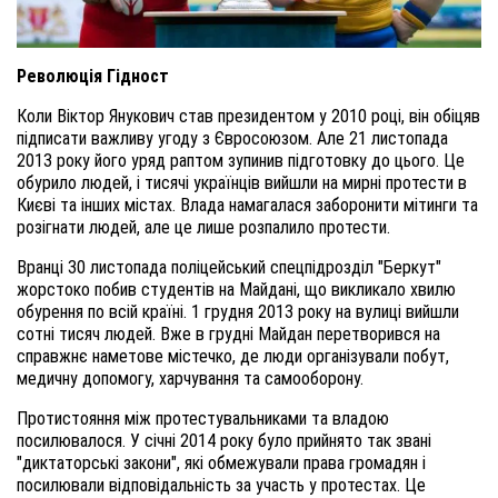
Революція Гідност
Коли Віктор Янукович став президентом у 2010 році, він обіцяв
підписати важливу угоду з Євросоюзом. Але 21 листопада
2013 року його уряд раптом зупинив підготовку до цього. Це
обурило людей, і тисячі українців вийшли на мирні протести в
Києві та інших містах. Влада намагалася заборонити мітинги та
розігнати людей, але це лише розпалило протести.
Вранці 30 листопада поліцейський спецпідрозділ "Беркут"
жорстоко побив студентів на Майдані, що викликало хвилю
обурення по всій країні. 1 грудня 2013 року на вулиці вийшли
сотні тисяч людей. Вже в грудні Майдан перетворився на
справжнє наметове містечко, де люди організували побут,
медичну допомогу, харчування та самооборону.
Протистояння між протестувальниками та владою
посилювалося. У січні 2014 року було прийнято так звані
"диктаторські закони", які обмежували права громадян і
посилювали відповідальність за участь у протестах. Це