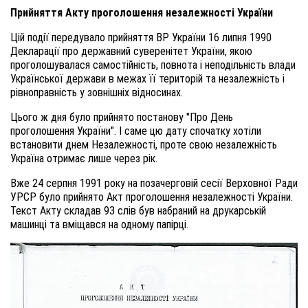
Прийняття Акту проголошення незалежності України
Цій події передувало прийняття ВР України 16 липня 1990
Декларації про державний суверенітет України, якою
проголошувалася самостійність, повнота і неподільність влади
Української держави в межах її територій та незалежність і
рівноправність у зовнішніх відносинах.
Цього ж дня було прийнято постанову "Про День
проголошення України". І саме цю дату спочатку хотіли
встановити днем Незалежності, проте свою незалежність
Україна отримає лише через рік.
Вже 24 серпня 1991 року на позачерговій сесії Верховної Ради
УРСР було прийнято Акт проголошення незалежності України.
Текст Акту складав 93 слів був набраний на друкарській
машинці та вміщався на одному папірці.