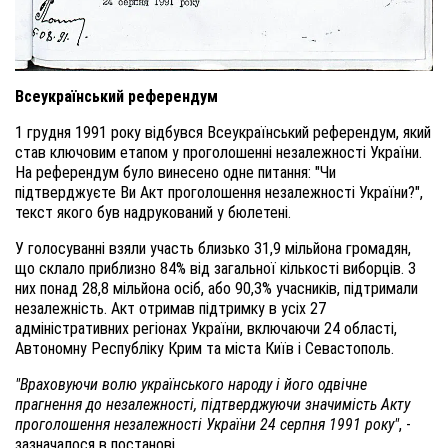
Всеукраїнський референдум
1 грудня 1991 року відбувся Всеукраїнський референдум, який
став ключовим етапом у проголошенні незалежності України.
На референдум було винесено одне питання: "Чи
підтверджуєте Ви Акт проголошення незалежності України?",
текст якого був надрукований у бюлетені.
У голосуванні взяли участь близько 31,9 мільйона громадян,
що склало приблизно 84% від загальної кількості виборців. З
них понад 28,8 мільйона осіб, або 90,3% учасників, підтримали
незалежність. Акт отримав підтримку в усіх 27
адміністративних регіонах України, включаючи 24 області,
Автономну Республіку Крим та міста Київ і Севастополь.
"Враховуючи волю українського народу і його одвічне
прагнення до незалежності, підтверджуючи значимість Акту
проголошення незалежності України 24 серпня 1991 року"
, -
зазначалося в постанові.