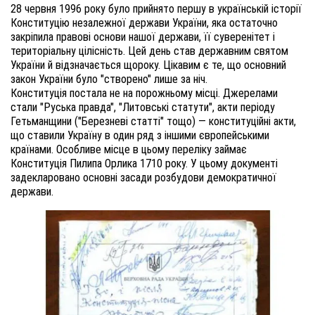
28 червня 1996 року було прийнято першу в українській історії
Конституцію незалежної держави України, яка остаточно
закріпила правові основи нашої держави, її суверенітет і
територіальну цілісність. Цей день став державним святом
України й відзначається щороку. Цікавим є те, що основний
закон України було "створено" лише за ніч.
Конституція постала не на порожньому місці. Джерелами
стали "Руська правда", "Литовські статути", акти періоду
Гетьманщини ("Березневі статті" тощо) — конституційні акти,
що ставили Україну в один ряд з іншими європейськими
країнами. Особливе місце в цьому переліку займає
Конституція Пилипа Орлика 1710 року. У цьому документі
задекларовано основні засади розбудови демократичної
держави.