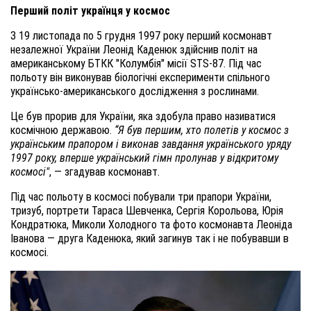
Перший політ українця у космос
З 19 листопада по 5 грудня 1997 року перший космонавт
незалежної України Леонід Каденюк здійснив політ на
американському БТКК "Колумбія" місії STS-87. Під час
польоту він виконував біологічні експерименти спільного
українсько-американського дослідження з рослинами.
Це був прорив для України, яка здобула право називатися
космічною державою.
“Я був першим, хто полетів у космос з
українським прапором і виконав завдання українського уряду
1997 року, вперше український гімн пролунав у відкритому
космосі"
, — згадував космонавт.
Під час польоту в космосі побували три прапори України,
тризуб, портрети Тараса Шевченка, Сергія Корольова, Юрія
Кондратюка, Миколи Холодного та фото космонавта Леоніда
Іванова — друга Каденюка, який загинув так і не побувавши в
космосі.