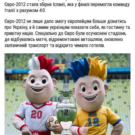
Євро-2012 стала збірна Іспанії, яка у фіналі перемогла команду
Італії з рахунком 4:0.
Євро-2012 не лише дало змогу європейцям більше дізнатись
про Україну, а й самим українцям показати себе, як гостинну та
привітну націю. Спеціально до Євро були осучаснені стадіони,
де відбувались матчі, відремонтовані автошляхи, оновлено
залізничний транспорт та відкрито чимало готелів.