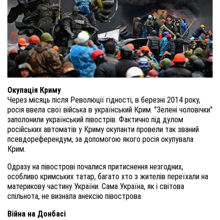
Окупація Криму
Через місяць після Революції гідності, в березні 2014 року,
росія ввела свої війська в український Крим. "Зелені чоловічки"
заполонили український півострів. Фактично під дулом
російських автоматів у Криму окупанти провели так званий
псевдореферендум, за допомогою якого росія окупувала
Крим.
Одразу на півострові почалися притиснення незгодних,
особливо кримських татар, багато хто з жителів переїхали на
материкову частину України. Сама Україна, як і світова
спільнота, не визнала анексію півострова.
Війна на Донбасі